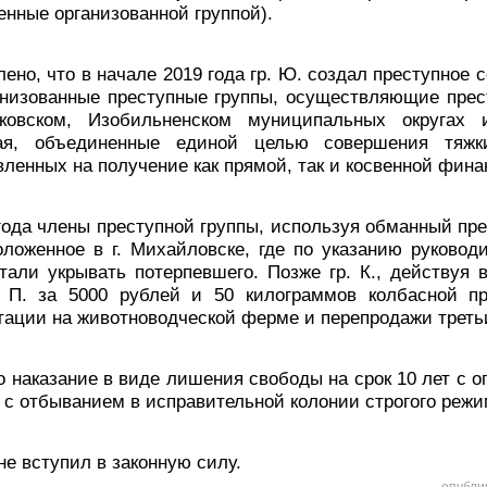
енные организованной группой).
ено, что в начале 2019 года гр. Ю. создал преступное 
анизованные преступные группы, осуществляющие прес
ковском, Изобильненском муниципальных округах 
рая, объединенные единой целью совершения тяж
вленных на получение как прямой, так и косвенной фин
года члены преступной группы, используя обманный пред
ложенное в г. Михайловске, где по указанию руковод
тали укрывать потерпевшего. Позже гр. К., действуя 
. П. за 5000 рублей и 50 килограммов колбасной п
тации на животноводческой ферме и перепродажи треть
но наказание в виде лишения свободы на срок 10 лет с 
ц с отбыванием в исправительной колонии строгого режи
не вступил в законную силу.
опубли