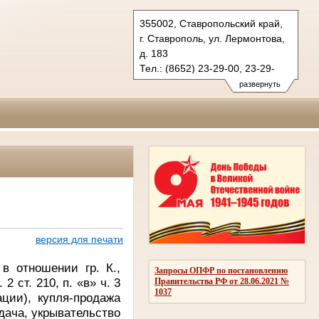
355002, Ставропольский край,
г. Ставрополь, ул. Лермонтова,
д. 183
Тел.: (8652) 23-29-00, 23-29-
32 (ф.)
развернуть
kraevoy.stv@sudrf.ru
версия для печати
в отношении гр. К.,
Запросы ОПФР по постановлению
 ст. 210, п. «в» ч. 3
Правительства РФ от 28.06.2021 №
1037
ции), купля-продажа
едача, укрывательство