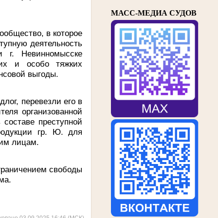
МАСС-МЕДИА СУДОВ
сообщество, в которое
тупную деятельность
и г. Невинномысске
ких и особо тяжких
ансовой выгоды.
лог, перевезли его в
ителя организованной
в составе преступной
родукции гр. Ю. для
им лицам.
ограничением свободы
ма.
ковано 03.09.2025 16:46 (МСК)