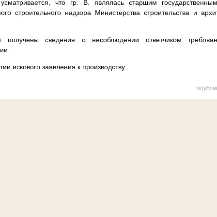
 усматривается, что гр. В. являлась старшим государственны
ного строительного надзора Министерства строительства и архи
й получены сведения о несоблюдении ответчиком требован
ии.
тии искового заявления к производству.
опубли