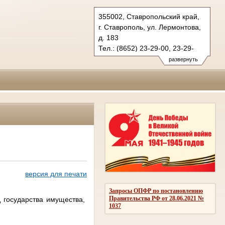
355002, Ставропольский край,
г. Ставрополь, ул. Лермонтова,
д. 183
Тел.: (8652) 23-29-00, 23-29-
32 (ф.)
развернуть
kraevoy.stv@sudrf.ru
версия для печати
Запросы ОПФР по постановлению
Правительства РФ от 28.06.2021 №
 государства имущества,
1037