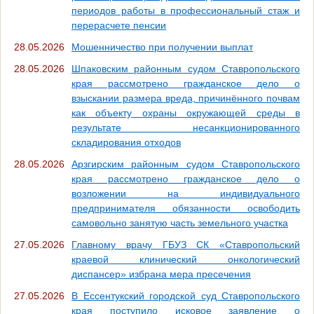
периодов работы в профессиональный стаж и
перерасчете пенсии
28.05.2026
Мошенничество при получении выплат
28.05.2026
Шпаковским районным судом Ставропольского
края рассмотрено гражданское дело о
взыскании размера вреда, причинённого почвам
как объекту охраны окружающей среды в
результате несанкционированного
складирования отходов
28.05.2026
Арзгирским районным судом Ставропольского
края рассмотрено гражданское дело о
возложении на индивидуального
предпринимателя обязанности освободить
самовольно занятую часть земельного участка
27.05.2026
Главному врачу ГБУЗ СК «Ставропольский
краевой клинический онкологический
диспансер» избрана мера пресечения
27.05.2026
В Ессентукский городской суд Ставропольского
края поступило исковое заявление о