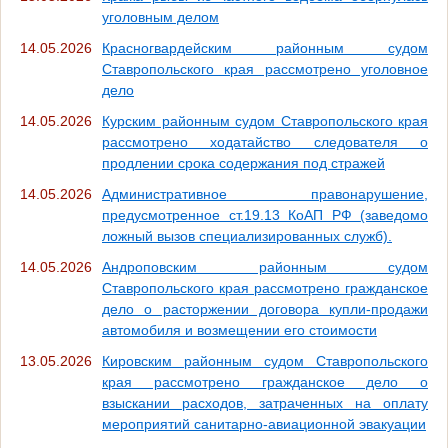
уголовным делом
14.05.2026
Красногвардейским районным судом
Ставропольского края рассмотрено уголовное
дело
14.05.2026
Курским районным судом Ставропольского края
рассмотрено ходатайство следователя о
продлении срока содержания под стражей
14.05.2026
Административное правонарушение,
предусмотренное ст.19.13 КоАП РФ (заведомо
ложный вызов специализированных служб).
14.05.2026
Андроповским районным судом
Ставропольского края рассмотрено гражданское
дело о расторжении договора купли-продажи
автомобиля и возмещении его стоимости
13.05.2026
Кировским районным судом Ставропольского
края рассмотрено гражданское дело о
взыскании расходов, затраченных на оплату
мероприятий санитарно-авиационной эвакуации