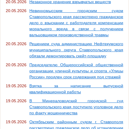
20.05.2026
Незаконное хранение взрывчатых веществ
20.05.2026
Невинномысским городским судом
Ставропольского края рассмотрено гражданское
дело о взыскании с работодателя компенсации
морального вреда в связи с получением
вальцовщиком производственной травмы
20.05.2026
Решением суда администрацию Нефтекумского
муниципального округа Ставропольского края
обязали демонтировать скейт-площадку
20.05.2026
Председателю Общероссийской общественной
организации уличной культуры и спорта «Улицы
России» продлен срок содержания под стражей
19.05.2026
Взятка за написание выпускной
квалификационной работы
19.05.2026
В Минераловодский городской суд
Ставропольского края поступило уголовное дело
по факту мошенничества
19.05.2026
Октябрьским районным судом г. Ставрополя
рассмотрено гражданское дело об установлении