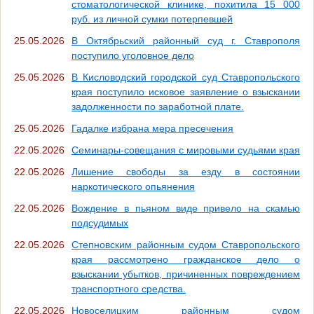
стоматологической клинике, похитила 15 000
руб. из личной сумки потерпевшей
25.05.2026
В Октябрьский районный суд г. Ставрополя
поступило уголовное дело
25.05.2026
В Кисловодский городской суд Ставропольского
края поступило исковое заявление о взыскании
задолженности по заработной плате.
25.05.2026
Гадалке избрана мера пресечения
22.05.2026
Семинары-совещания с мировыми судьями края
22.05.2026
Лишение свободы за езду в состоянии
наркотического опьянения
22.05.2026
Вождение в пьяном виде привело на скамью
подсудимых
22.05.2026
Степновским районным судом Ставропольского
края рассмотрено гражданское дело о
взыскании убытков, причиненных повреждением
транспортного средства.
22.05.2026
Новоселицким районным судом