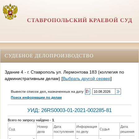
СТАВРОПОЛЬСКИЙ КРАЕВОЙ СУД
СУДЕБНОЕ ДЕЛОПРОИЗВОДСТВО
Здание 4 - г. Ставрополь ул. Лермонтова 183 (коллегия по
административным делам)
[
Выбрать другой сервер
]
Вывести список дел, назначенных на дату
Поиск информации по делам
УИД: 26RS0003-01-2021-002285-81
Всего по запросу найдено -
1
.
Номер
Дата
Информация
Дата
Суд
Судья
дела
поступления
по делу
решения