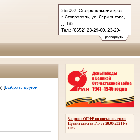
355002, Ставропольский край,
г. Ставрополь, ул. Лермонтова,
д. 183
Тел.: (8652) 23-29-00, 23-29-
32 (ф.)
развернуть
kraevoy.stv@sudrf.ru
м)
[
Выбрать другой
Запросы ОПФР по постановлению
Правительства РФ от 28.06.2021 №
1037