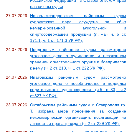
Российской Федерации" в Ставропольском крае
назначены судьи
27.07.2026
Новоалександровским районным судом
супружеская пара осуждена за сбыт
немаркированной алкогольной и
спиртосодержащей продукции (п. «а» ч. 6 ст.
171.1, ч. 1 ст. 171.3 УК РФ).
24.07.2026
Предгорным районным судом рассмотрено
уголовное дело о хулиганстве и незаконном
хранении огнестрельного оружия и боеприпасов
к нему (ч. 2 ст. 213, ч. 1 ст. 222 УК РФ).
24.07.2026
Ипатовским районным судом рассмотрено
уголовное дело о пособничестве в подделке
водительского удостоверения (ч.5 ст.33, ч.2
ст.327 УК РФ).
23.07.2026
Октябрьским районным судом г. Ставрополя гр.
Т. избрана мера пресечения за создание
некоммерческой организации, посягающей на
личность и права граждан (ч. 2 ст. 239 УК РФ).