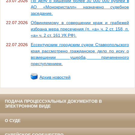
23.07.2026
По делу о хищении более 30 000 000 рублей в
АО «Монокристалл» назначено судебное
заседание.
22.07.2026
Обвиняемому в совершении краж и грабежей
избрана мера пресечения (п. «а» ч. 2 ст. 158, п.
«а» ч. 2 ст. 161 УК РФ).
22.07.2026
Ессентукским городским судом Ставропольского
края рассмотрено гражданское дело по иску о
возмещении ущерба, причиненного
преступлением.
Архив новостей
ПОДАЧА ПРОЦЕССУАЛЬНЫХ ДОКУМЕНТОВ В
ЭЛЕКТРОННОМ ВИДЕ
О СУДЕ