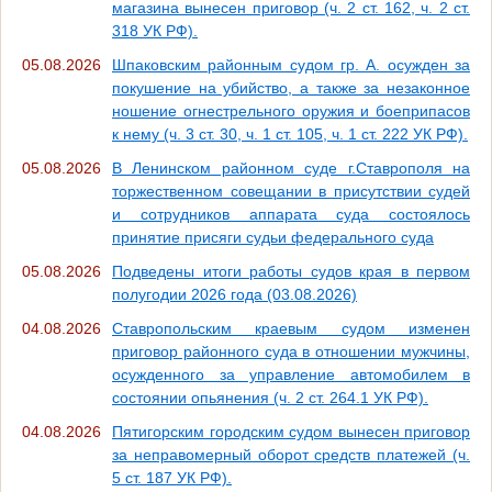
магазина вынесен приговор (ч. 2 ст. 162, ч. 2 ст.
318 УК РФ).
05.08.2026
Шпаковским районным судом гр. А. осужден за
покушение на убийство, а также за незаконное
ношение огнестрельного оружия и боеприпасов
к нему (ч. 3 ст. 30, ч. 1 ст. 105, ч. 1 ст. 222 УК РФ).
05.08.2026
В Ленинском районном суде г.Ставрополя на
торжественном совещании в присутствии судей
и сотрудников аппарата суда состоялось
принятие присяги судьи федерального суда
05.08.2026
Подведены итоги работы судов края в первом
полугодии 2026 года (03.08.2026)
04.08.2026
Ставропольским краевым судом изменен
приговор районного суда в отношении мужчины,
осужденного за управление автомобилем в
состоянии опьянения (ч. 2 ст. 264.1 УК РФ).
04.08.2026
Пятигорским городским судом вынесен приговор
за неправомерный оборот средств платежей (ч.
5 ст. 187 УК РФ).