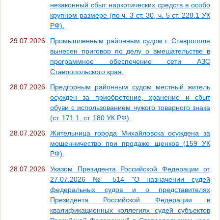
незаконный сбыт наркотических средств в особо
крупном размере (по ч. 3 ст. 30, ч. 5 ст. 228.1 УК
РФ).
29.07.2026
Промышленным районным судом г. Ставрополя
вынесен приговор по делу о вмешательстве в
программное обеспечение сети АЗС
Ставропольского края.
28.07.2026
Предгорным районным судом местный житель
осужден за приобретение, хранение и сбыт
обуви с использованием чужого товарного знака
(ст. 171.1, ст. 180 УК РФ).
28.07.2026
Жительница города Михайловска осуждена за
мошенничество при продаже щенков (159 УК
РФ).
28.07.2026
Указом Президента Российской Федерации от
27.07.2026 № 514 "О назначении судей
федеральных судов и о представителях
Президента Российской Федерации в
квалификационных коллегиях судей субъектов